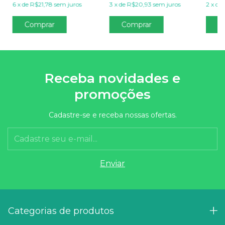
6
x
de
R$21,78
sem juros
3
x
de
R$20,93
sem juros
2
x
de
Comprar
Receba novidades e
promoções
Cadastre-se e receba nossas ofertas.
Categorias de produtos