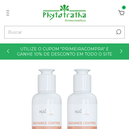
0
UTILIZE O CUPOM "PRIMEIRACOMPRA" E
GANHE 10% DE DESCONTO EM TODO O SITE