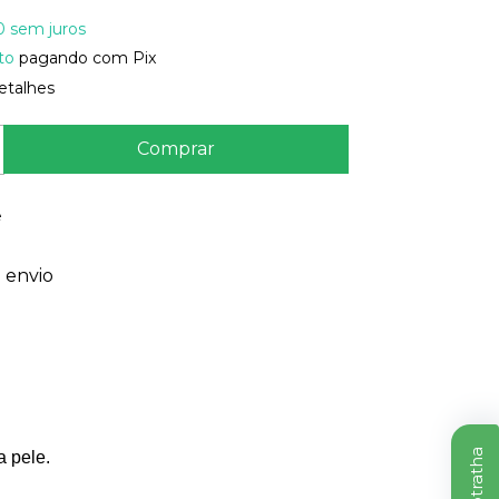
0
sem juros
to
pagando com Pix
etalhes
e
 envio
a pele.