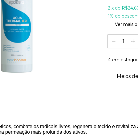
2
x de
R$24,6
1% de descon
Ver mais d
4
em estoqu
Meios de
icos, combate os radicais livres, regenera o tecido e revitaliza 
a permeação mais profunda dos ativos.