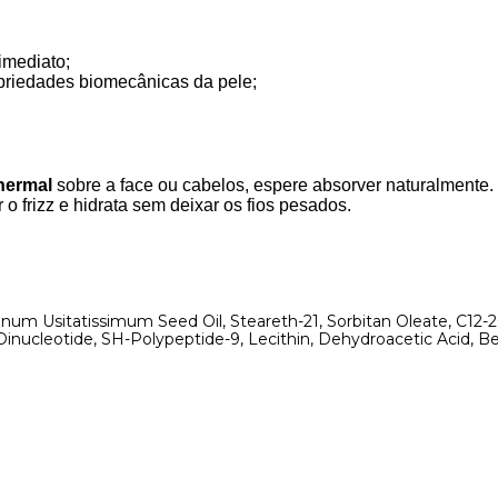
imediato;
priedades biomecânicas da pele;
hermal
sobre a face ou cabelos, espere absorver naturalmente
o frizz e hidrata sem deixar os fios pesados.
inum Usitatissimum Seed Oil, Steareth-21, Sorbitan Oleate, C12-
inucleotide, SH-Polypeptide-9, Lecithin, Dehydroacetic Acid, B