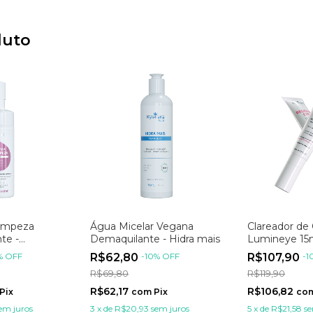
duto
impeza
Água Micelar Vegana
Clareador de 
te -
Demaquilante - Hidra mais
Lumineye 15
 150ml
%
OFF
R$62,80
-
10
%
OFF
R$107,90
-
1
R$69,80
R$119,90
R$62,17
R$106,82
Pix
com
Pix
co
em juros
3
x
de
R$20,93
sem juros
5
x
de
R$21,58
se