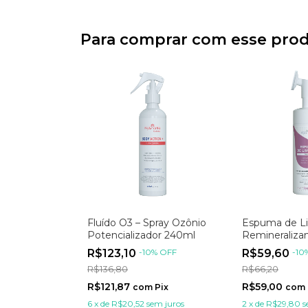
Para comprar com esse pro
Fluído O3 – Spray Ozônio
Espuma de L
Potencializador 240ml
Remineralizan
Microbooster
R$123,10
-
10
%
OFF
R$59,60
-
10
R$136,80
R$66,20
R$121,87
R$59,00
com
Pix
com
6
x
de
R$20,52
sem juros
2
x
de
R$29,80
s