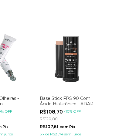
Olheiras -
Base Stick FPS 90 Com
ml
Ácido Hialurônico - ADAPT
14g
0
%
OFF
R$108,70
-
10
%
OFF
R$120,80
R$107,61
m
Pix
com
Pix
m juros
5
x
de
R$21,74
sem juros