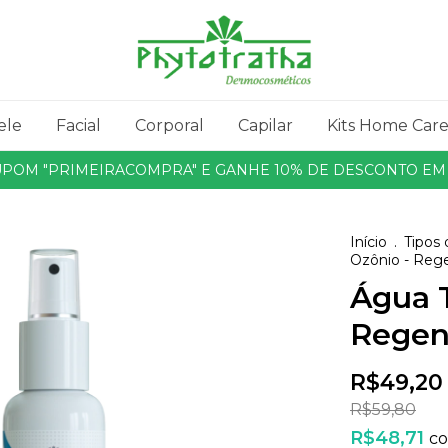
ele
Facial
Corporal
Capilar
Kits Home Car
CUPOM "PRIMEIRACOMPRA" E GANHE 10% DE DESCONTO EM 
Início
.
Tipos 
Ozônio - Reg
Água 
Regen
R$49,20
R$59,80
R$48,71
c