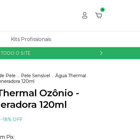
0
e
Kits Profissionais
TODO O SITE
de Pele
.
Pele Sensível
.
Água Thermal
eneradora 120ml
Thermal Ozônio -
eradora 120ml
-
18
%
OFF
om
Pix