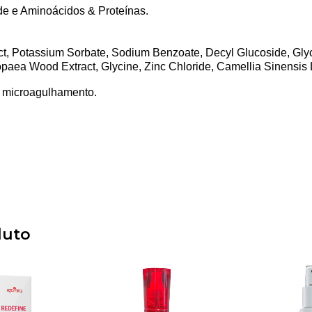
de
e
Aminoácidos & Proteínas.
ct, Potassium Sorbate, Sodium Benzoate, Decyl Glucoside, Glyc
ropaea Wood Extract, Glycine, Zinc Chloride, Camellia Sinensis 
e microagulhamento.
duto