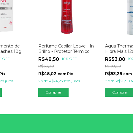
imento de
Perfume Capilar Leave - In
Água Thermal
 Lashes 10g
Brilho - Protetor Térmico
Hidra Mais 1
Antifrizz 120ml
%
OFF
R$48,50
-
10
%
OFF
R$53,80
-
10
R$53,90
R$59,80
R$48,02
R$53,26
Pix
com
Pix
com
em juros
2
x
de
R$24,25
sem juros
2
x
de
R$26,90
s