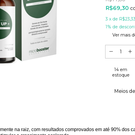
R$69,30
c
3
x de
R$23,3
1% de descon
Ver mais d
14
em
estoque
Meios de
amente na raiz, com resultados comprovados em até 90% dos ca