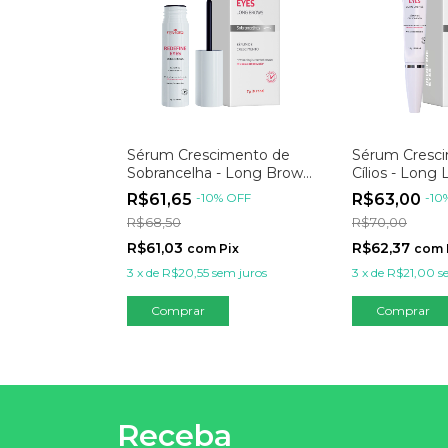
Sérum Crescimento de
Sérum Cresc
Sobrancelha - Long Brows
Cílios - Long
7g
R$61,65
-
10
%
OFF
R$63,00
-
10
R$68,50
R$70,00
R$61,03
R$62,37
com
Pix
com
3
x
de
R$20,55
sem juros
3
x
de
R$21,00
s
Receba