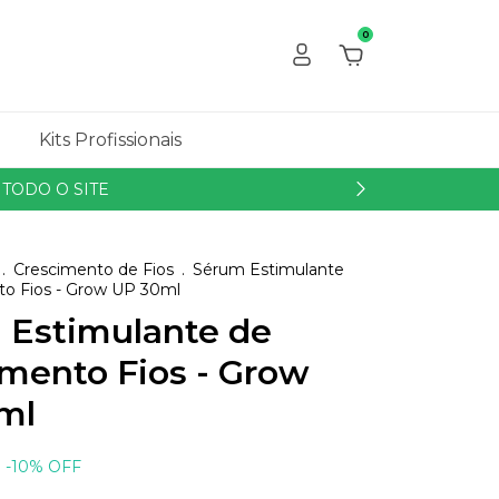
0
e
Kits Profissionais
TODO O SITE
.
Crescimento de Fios
.
Sérum Estimulante
to Fios - Grow UP 30ml
 Estimulante de
imento Fios - Grow
ml
-
10
%
OFF