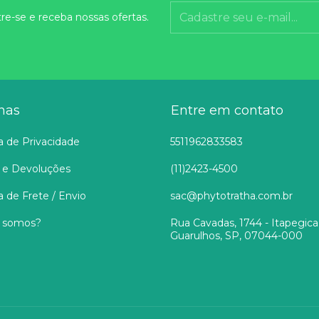
re-se e receba nossas ofertas.
nas
Entre em contato
ca de Privacidade
5511962833583
 e Devoluções
(11)2423-4500
ca de Frete / Envio
sac@phytotratha.com.br
 somos?
Rua Cavadas, 1744 - Itapegica
Guarulhos, SP, 07044-000