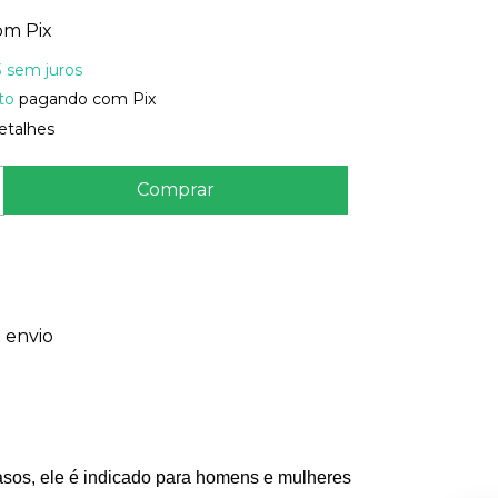
om
Pix
3
sem juros
to
pagando com Pix
etalhes
 envio
sos, ele é indicado para homens e mulheres