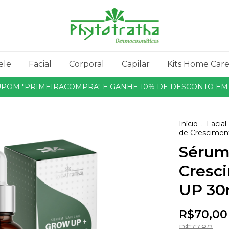
ele
Facial
Corporal
Capilar
Kits Home Car
CUPOM "PRIMEIRACOMPRA" E GANHE 10% DE DESCONTO EM 
Início
.
Facial
de Crescimen
Sérum
Cresc
UP 30
R$70,00
R$77,80