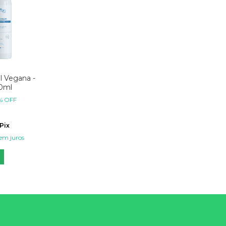
 Vegana -
20ml
%
OFF
Pix
em juros