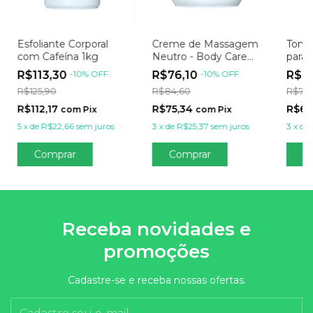
Esfoliante Corporal
Creme de Massagem
Tonif
com Cafeína 1kg
Neutro - Body Care
para
500g
Relax
R$113,30
-
10
%
OFF
R$76,10
-
10
%
OFF
R$6
R$125,90
R$84,60
R$71,
R$112,17
R$75,34
R$63
com
Pix
com
Pix
5
x
de
R$22,66
sem juros
3
x
de
R$25,37
sem juros
3
x
de
Receba novidades e
promoções
Cadastre-se e receba nossas ofertas.