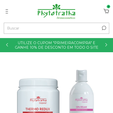
0
UTILIZE O CUPOM "PRIMEIRACOMPRA" E
GANHE 10% DE DESCONTO EM TODO O SITE